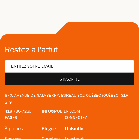
Restez à l'affut
870, AVENUE DE SALABERRY, BUREAU 302 QUÉBEC (QUÉBEC) G1R
2T9
418 780-7236
INFO@MOBILI-T.COM
PAGES
CONNECTEZ
À propos
Blogue
LinkedIn
Services
Carrières
Facebook