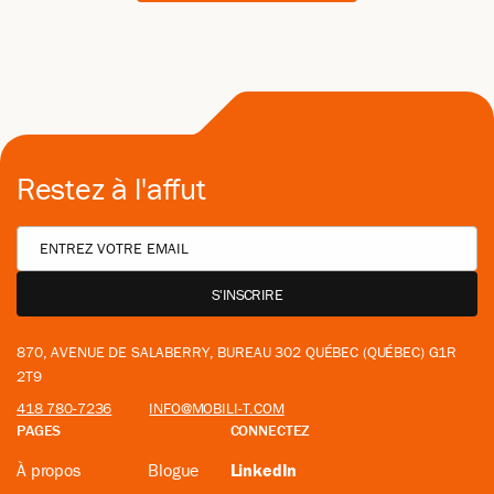
Restez à l'affut
870, AVENUE DE SALABERRY, BUREAU 302 QUÉBEC (QUÉBEC) G1R
2T9
418 780-7236
INFO@MOBILI-T.COM
PAGES
CONNECTEZ
À propos
Blogue
LinkedIn