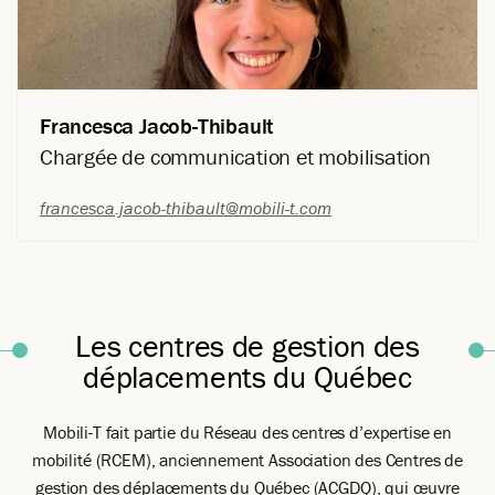
ministériel, municipal et communautaire lui attribuent un profil
multidisciplinaire. Sa capacité à rallier des partenaires autour
de motivations communes lui permet de mettre en œuvre des
projets collaboratifs au service de la mobilité durable.
Francesca Jacob-Thibault
Chargée de communication et mobilisation
francesca.jacob-thibault@mobili-t.com
Mode de transport: Multimodalité
Les centres de gestion des
déplacements du Québec
Francesca a rejoint l’équipe de Mobili-T en mars 2026 et est
titulaire d’un baccalauréat en communication publique de
l’Université Laval. Son parcours l’a mené à collaborer sur des
Mobili-T fait partie
du Réseau
des centres d’expertise en
stratégies de communications et de relations publiques
mobilité (RCEM),
anciennement
Association des Centres de
auprès d’organisations engagées en développement durable.
gestion des déplacements du Québec (ACGDQ), qui œuvre