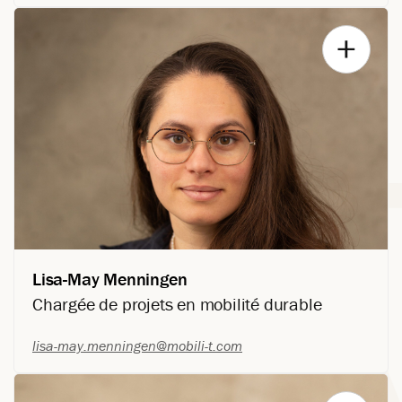
Mode de transport: Marche
Mathieu a rejoint l’équipe de Mobili-T en février 2023. Il est
titulaire d’un baccalauréat en philosophie et d’une maîtrise en
aménagement du territoire et développement régional de
l’Université Laval. Après plusieurs expériences
professionnelles en milieu municipal, Mathieu met aujourd’hui
à profit son bagage de connaissances en accompagnant
employeurs et municipalités dans leurs projets de mobilité,
notamment en transport actif.
Lisa-May Menningen
Chargée de projets en mobilité durable
lisa-may.menningen@mobili-t.com