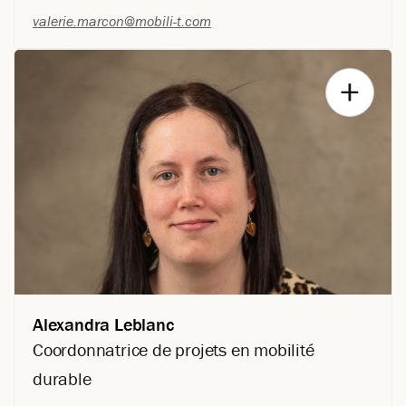
valerie.marcon@mobili-t.com
Mode de transport: Multimodalité
Valérie est directrice générale de Mobili-T depuis octobre
2022. Titulaire d’une maîtrise en aménagement et
développement territorial, elle œuvre en mobilité durable
depuis 2011 et a travaillé en concertation au sein de tables
intersectorielles régionales en saines habitudes de vie (TIR-
SHV). Valérie est animée par la création d’environnements
favorables à la mobilité active et collective pour tous et toutes.
Alexandra Leblanc
Coordonnatrice de projets en mobilité
durable